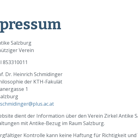
pressum
ntike Salzburg
ütziger Verein
l 853310011
of. Dr. Heinrich Schmidinger
hilosophie der KTH-Fakulät
kanergasse 1
Salzburg
.schmidinger@plus.ac.at
bsite dient der Information über den Verein Zirkel Antike 
altungen mit Antike-Bezug im Raum Salzburg.
rgfältiger Kontrolle kann keine Haftung für Richtigkeit und 