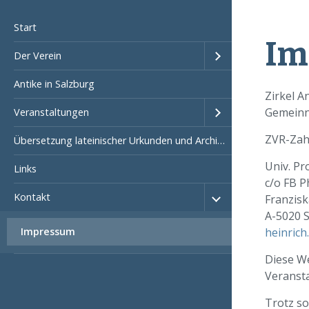
Start
Im
Der Verein
Antike in Salzburg
Zirkel A
Gemeinn
Veranstaltungen
ZVR-Zah
Übersetzung lateinischer Urkunden und Archivmaterialien
Univ. Pr
Links
c/o FB P
Kontakt
Franzis
A-5020 
Impressum
heinrich
Diese We
Veranst
Trotz so